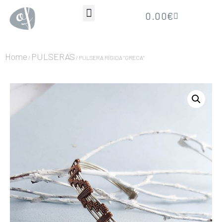
0.00
€
Home
PULSERAS
/
/ PULSERA RÍGIDA “GRECA”